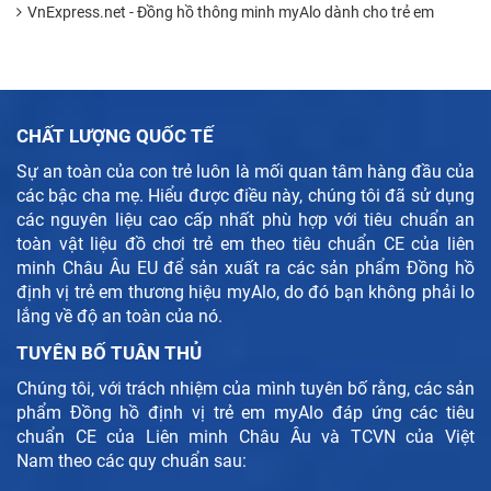
VnExpress.net - Đồng hồ thông minh myAlo dành cho trẻ em
CHẤT LƯỢNG QUỐC TẾ
1
Sự an toàn của con trẻ luôn là mối quan tâm hàng đầu của
-
các bậc cha mẹ. Hiểu được điều này, chúng tôi đã sử dụng
6
các nguyên liệu cao cấp nhất phù hợp với tiêu chuẩn an
- 
toàn vật liệu đồ chơi trẻ em theo tiêu chuẩn CE của liên
2
minh Châu Âu EU để sản xuất ra các sản phẩm Đồng hồ
định vị trẻ em thương hiệu myAlo, do đó bạn không phải lo
-
lắng về độ an toàn của nó.
- 
TUYÊN BỐ TUÂN THỦ
-
Chúng tôi, với trách nhiệm của mình tuyên bố rằng, các sản
- 
phẩm Đồng hồ định vị trẻ em myAlo đáp ứng các tiêu
chuẩn CE của Liên minh Châu Âu và TCVN của Việt
-
Nam theo các quy chuẩn sau:
-