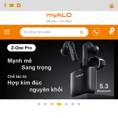
0
prev
next