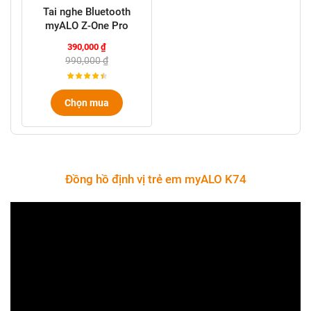
Tai nghe Bluetooth
myALO Z-One Pro
390,000 ₫
990,000 ₫
Chọn mua
Đồng hồ định vị trẻ em myALO K74