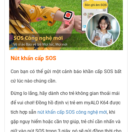
Nút khẩn cấp SOS
Con bạn có thể gửi một cảnh báo khần cấp SOS bất
cứ lúc nào chúng cần.
Đừng lo lắng, hãy dành cho trẻ không gian thoải mái
để vui chơi! Đồng hồ định vị trẻ em myALO K64 được
tích hợp sẵn
nút khẩn cấp SOS công nghệ mới
, khi
gặp nguy hiểm hoặc cần trợ giúp, trẻ chỉ cần nhấn và
giữ vào nút SOS trong 3 giây, nó sẽ gửi đồng thời cho