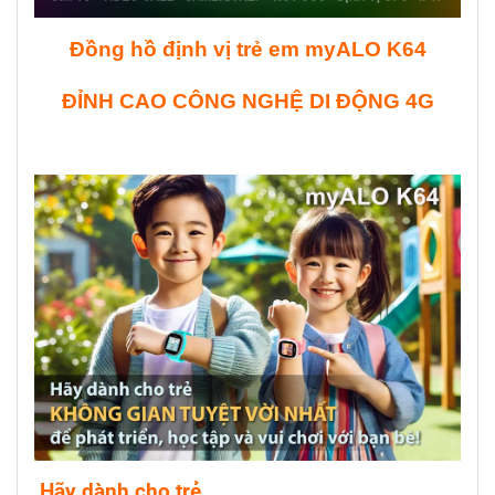
Đồng hồ định vị trẻ em myALO K64
ĐỈNH CAO CÔNG NGHỆ DI ĐỘNG 4G
Hãy dành cho trẻ