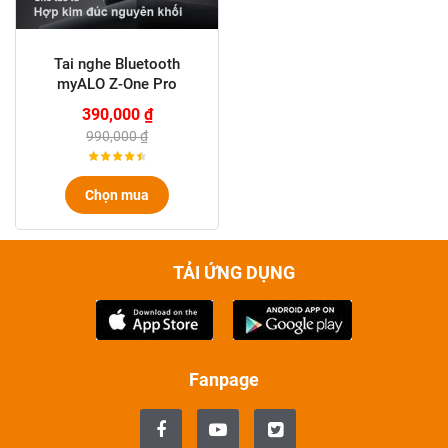
Tai nghe Bluetooth
myALO Z-One Pro
390,000 ₫
990,000 ₫
Chọn mua
TẢI ỨNG DỤNG
Fanpage