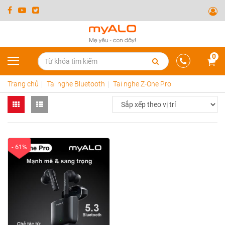
0
Trang chủ
Tai nghe Bluetooth
Tai nghe Z-One Pro
- 61%