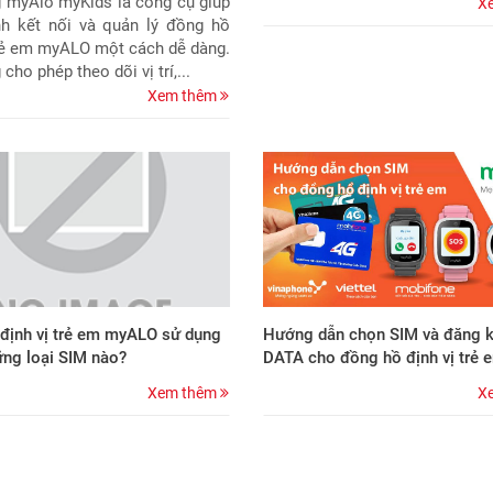
 myAlo myKids là công cụ giúp
X
h kết nối và quản lý đồng hồ
trẻ em myALO một cách dễ dàng.
cho phép theo dõi vị trí,...
Xem thêm
định vị trẻ em myALO sử dụng
Hướng dẫn chọn SIM và đăng k
ng loại SIM nào?
DATA cho đồng hồ định vị trẻ 
Xem thêm
X