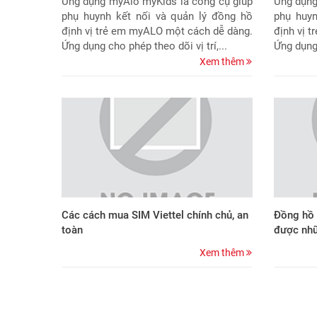
Ứng dụng myAlo myKids là công cụ giúp
Ứng dụng
phụ huynh kết nối và quản lý đồng hồ
phụ huyn
định vị trẻ em myALO một cách dễ dàng.
định vị 
Ứng dụng cho phép theo dõi vị trí,...
Ứng dụng 
Xem thêm
Các cách mua SIM Viettel chính chủ, an
Đồng hồ 
toàn
được nhữ
Xem thêm