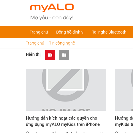
Trang chủ
Đồng hồ định vị
Tai nghe Bluetooth
Trang chủ
Tin công nghệ
Hiển thị
Hướng dẫn kích hoạt các quyền cho
Hướng dẫ
ứng dụng myALO myKids trên iPhone
myKids tr
(Chi tiết từ A–Z)