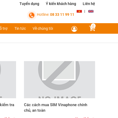
Tuyển dụng
Ý kiến khách hàng
Liên hệ
|
Hotline:
08 33 11 99 11
0
ỗ trợ
Tin tức
Về chúng tôi
 kiểm tra
Các cách mua SIM Vinaphone chính
chủ, an toàn