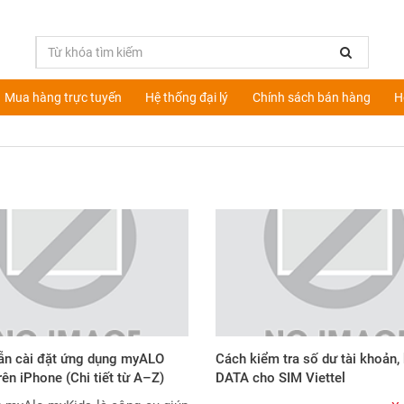
Mua hàng trực tuyến
Hệ thống đại lý
Chính sách bán hàng
H
n cài đặt ứng dụng myALO
Cách kiểm tra số dư tài khoản,
ên iPhone (Chi tiết từ A–Z)
DATA cho SIM Viettel